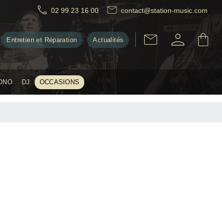
02 99 23 16 00
contact@station-music.com
Entretien et Réparation
Actualités
ONO
DJ
OCCASIONS