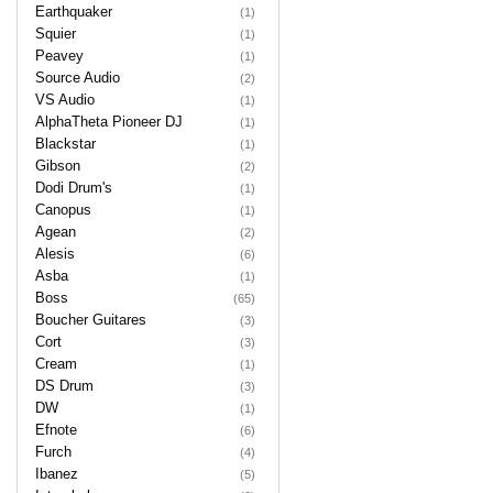
Earthquaker
(1)
Squier
(1)
Peavey
(1)
Source Audio
(2)
VS Audio
(1)
AlphaTheta Pioneer DJ
(1)
Blackstar
(1)
Gibson
(2)
Dodi Drum's
(1)
Canopus
(1)
Agean
(2)
Alesis
(6)
Asba
(1)
Boss
(65)
Boucher Guitares
(3)
Cort
(3)
Cream
(1)
DS Drum
(3)
DW
(1)
Efnote
(6)
Furch
(4)
Ibanez
(5)