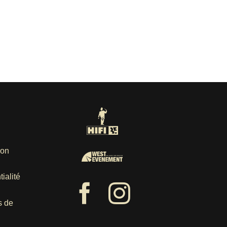
ion
ialité
s de