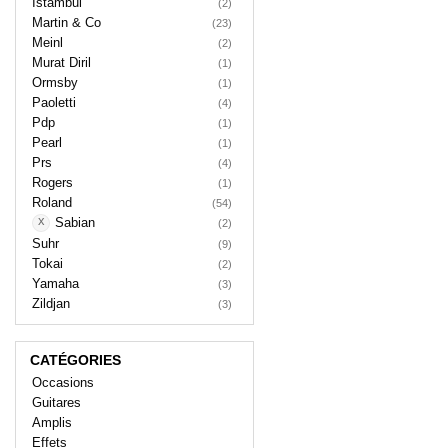
Istambul
(2)
Martin & Co
(23)
Meinl
(2)
Murat Diril
(1)
Ormsby
(1)
Paoletti
(4)
Pdp
(1)
Pearl
(1)
Prs
(4)
Rogers
(1)
Roland
(54)
Sabian
(2)
Suhr
(9)
Tokai
(2)
Yamaha
(3)
Zildjan
(3)
CATÉGORIES
Occasions
Guitares
Amplis
Effets