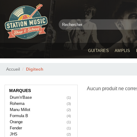
Passer
au
contenu
Recherche
pour :
GUITARES
AMPLIS
Accueil
/
Digitech
Aucun produit ne corre
MARQUES
Drum'n'Base
(1)
Rohema
(3)
Manu Millot
(2)
Formula B
(4)
Orange
(1)
Fender
(1)
JHS
(2)