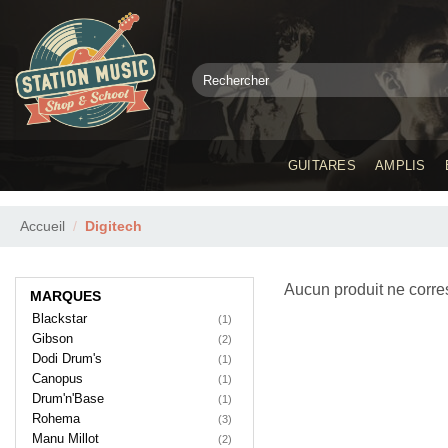
Passer
au
contenu
Recherche
pour :
GUITARES
AMPLIS
Accueil
/
Digitech
Aucun produit ne corre
MARQUES
Blackstar
(1)
Gibson
(2)
Dodi Drum's
(1)
Canopus
(1)
Drum'n'Base
(1)
Rohema
(3)
Manu Millot
(2)