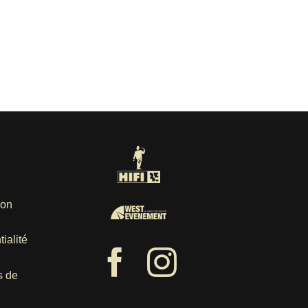
ion
ialité
s de