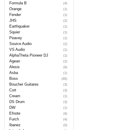
Formula B
(4)
Orange
(1)
Fender
(1)
JHS
(2)
Earthquaker
(1)
Squier
(1)
Peavey
(1)
Source Audio
(2)
VS Audio
(1)
AlphaTheta Pioneer DJ
(1)
Agean
(2)
Alesis
(6)
Asba
(1)
Boss
(65)
Boucher Guitares
(3)
Cort
(3)
Cream
(1)
DS Drum
(3)
DW
(1)
Efnote
(6)
Furch
(4)
Ibanez
(5)