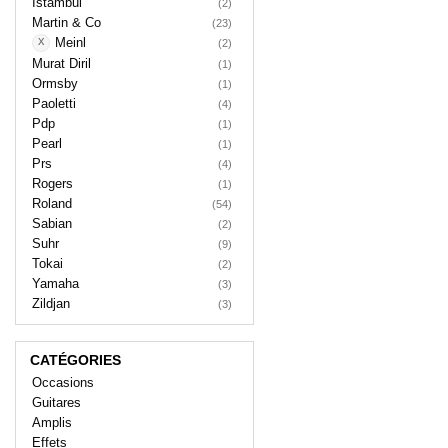
Istambul
(2)
Martin & Co
(23)
Meinl
(2)
Murat Diril
(1)
Ormsby
(1)
Paoletti
(4)
Pdp
(1)
Pearl
(1)
Prs
(4)
Rogers
(1)
Roland
(54)
Sabian
(2)
Suhr
(9)
Tokai
(2)
Yamaha
(3)
Zildjan
(3)
CATÉGORIES
Occasions
Guitares
Amplis
Effets