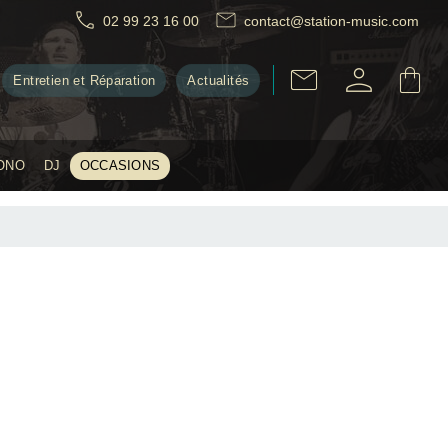
02 99 23 16 00
contact@station-music.com
Entretien et Réparation
Actualités
ONO
DJ
OCCASIONS