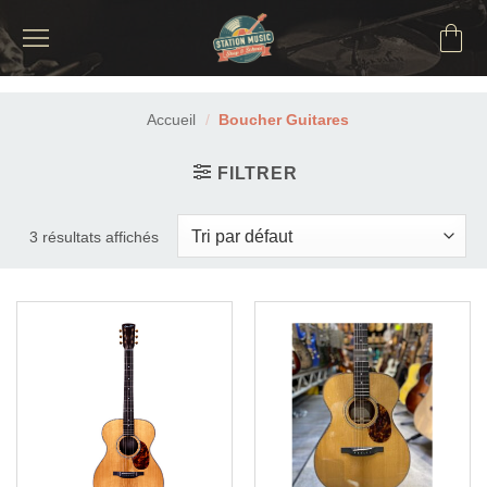
Passer
au
contenu
Accueil
/
Boucher Guitares
FILTRER
3 résultats affichés