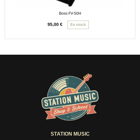
Boss FV-50H
95,00
€
En stock
STATION MUSIC