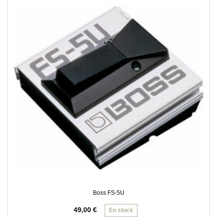
Boss FS-5U
49,00
€
En stock