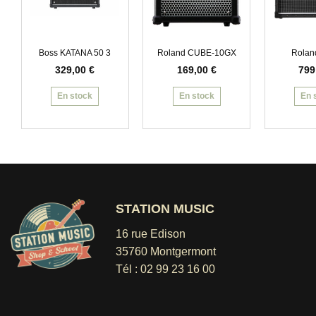
Boss KATANA 50 3
Roland CUBE-10GX
Rolan
329,00
€
169,00
€
799
En stock
En stock
En 
STATION MUSIC
16 rue Edison
35760 Montgermont
Tél :
02 99 23 16 00