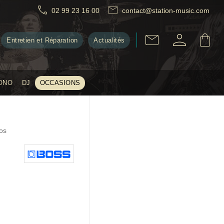
02 99 23 16 00
contact@station-music.com
Entretien et Réparation
Actualités
ONO
DJ
OCCASIONS
os