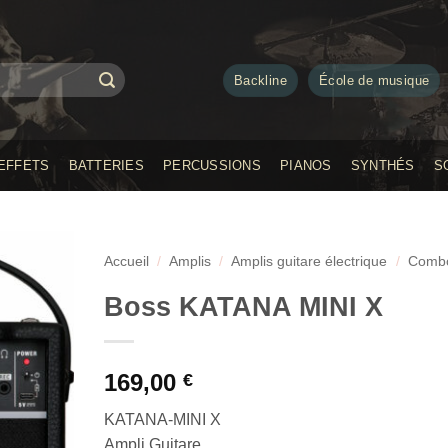
Backline
École de musique
EFFETS
BATTERIES
PERCUSSIONS
PIANOS
SYNTHÉS
S
Accueil
/
Amplis
/
Amplis guitare électrique
/
Comb
Boss KATANA MINI X
169,00
€
KATANA-MINI X
Ampli Guitare