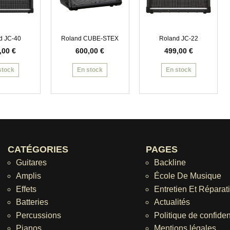
d JC-40
Roland CUBE-STEX
Roland JC-22
,00
€
600,00
€
499,00
€
stock
En stock
En stock
CATÉGORIES
PAGES
Guitares
Backline
Amplis
École De Musique
Effets
Entretien Et Réparat
Batteries
Actualités
Percussions
Politique de confident
Pianos
Mentions légales