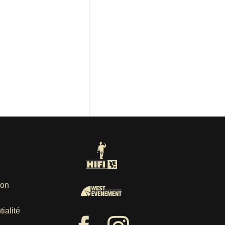
ion
ialité