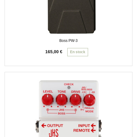
Boss PW-3
165,00
€
En stock