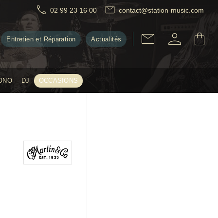
02 99 23 16 00
contact@station-music.com
Entretien et Réparation
Actualités
ONO
DJ
OCCASIONS