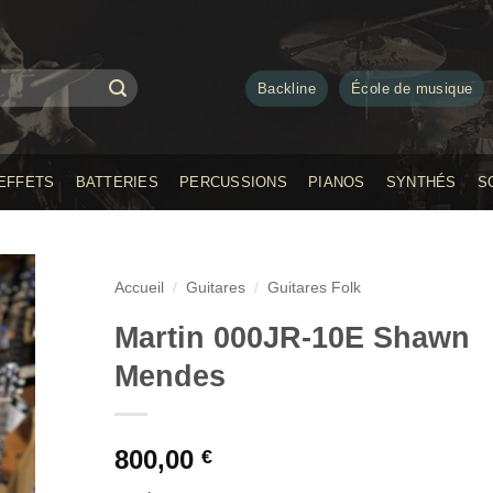
Backline
École de musique
EFFETS
BATTERIES
PERCUSSIONS
PIANOS
SYNTHÉS
S
Accueil
/
Guitares
/
Guitares Folk
Martin 000JR-10E Shawn
Mendes
800,00
€