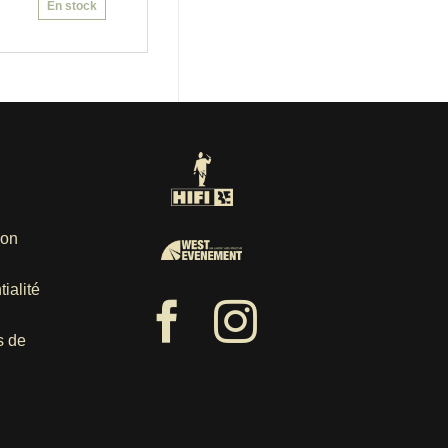
En stock
ion
ialité
s de