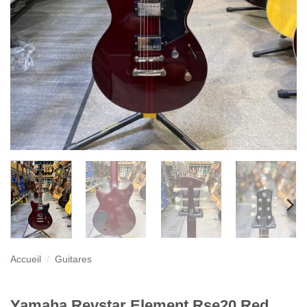
Accueil
/
Guitares
Yamaha Revstar Element Rse20 Red