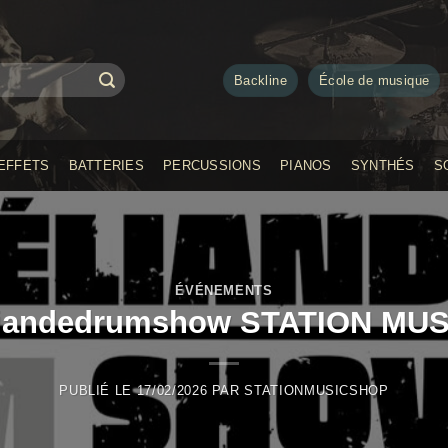
Backline
École de musique
EFFETS
BATTERIES
PERCUSSIONS
PIANOS
SYNTHÉS
S
ÉVÉNEMENTS
iandedrumshow STATION MU
PUBLIÉ LE
17/02/2026
PAR
STATIONMUSICSHOP