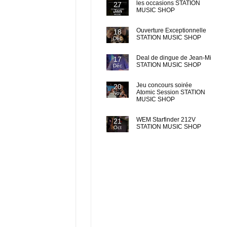
les occasions STATION
27
MUSIC SHOP
Jan
Ouverture Exceptionnelle
18
STATION MUSIC SHOP
Déc
Deal de dingue de Jean-Mi
17
STATION MUSIC SHOP
Déc
Jeu concours soirée
20
Atomic Session STATION
Nov
MUSIC SHOP
WEM Starfinder 212V
21
STATION MUSIC SHOP
Oct