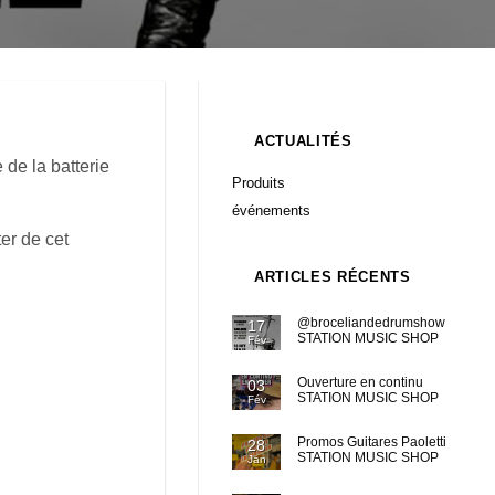
ACTUALITÉS
de la batterie
Produits
événements
er de cet
ARTICLES RÉCENTS
@broceliandedrumshow
17
STATION MUSIC SHOP
Fév
Ouverture en continu
03
STATION MUSIC SHOP
Fév
Promos Guitares Paoletti
28
STATION MUSIC SHOP
Jan