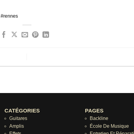
#rennes
CATÉGORIES
PAGES
Guitares
Backline
Amplis
École De Musique
Effets
Entretien Et Réparat