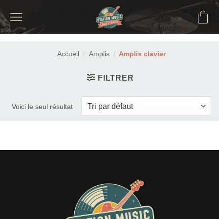
Passer
au
contenu
Accueil
/
Amplis
/
Amplis clavier
FILTRER
Voici le seul résultat