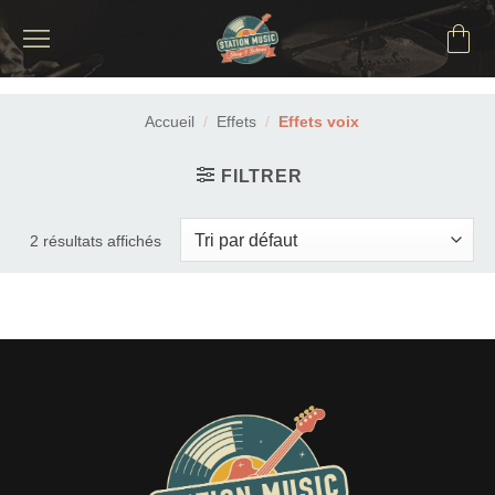
Passer
au
contenu
Accueil
/
Effets
/
Effets voix
FILTRER
2 résultats affichés