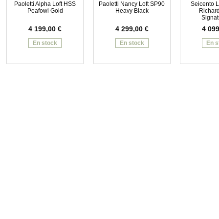
Paoletti Alpha Loft HSS
Paoletti Nancy Loft SP90
Seicento L
Peafowl Gold
Heavy Black
Richard
Signat
4 199,00
€
4 299,00
€
4 09
En stock
En stock
En s