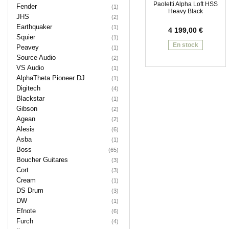
Paoletti Alpha Loft HSS
Fender
(1)
Heavy Black
JHS
(2)
Earthquaker
(1)
4 199,00
€
Squier
(1)
En stock
Peavey
(1)
Source Audio
(2)
VS Audio
(1)
AlphaTheta Pioneer DJ
(1)
Digitech
(4)
Blackstar
(1)
Gibson
(2)
Agean
(2)
Alesis
(6)
Asba
(1)
Boss
(65)
Boucher Guitares
(3)
Cort
(3)
Cream
(1)
DS Drum
(3)
DW
(1)
Efnote
(6)
Furch
(4)