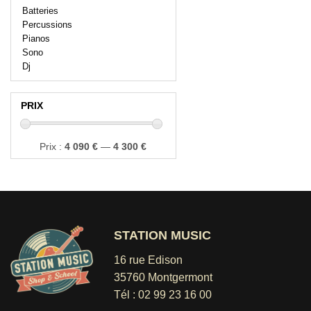
Batteries
Percussions
Pianos
Sono
Dj
PRIX
Prix
Prix
Prix :
4 090 €
—
4 300 €
min
max
STATION MUSIC
16 rue Edison
35760 Montgermont
Tél :
02 99 23 16 00