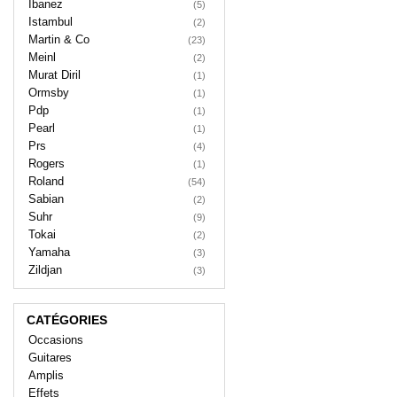
Ibanez
(5)
Istambul
(2)
Martin & Co
(23)
Meinl
(2)
Murat Diril
(1)
Ormsby
(1)
Pdp
(1)
Pearl
(1)
Prs
(4)
Rogers
(1)
Roland
(54)
Sabian
(2)
Suhr
(9)
Tokai
(2)
Yamaha
(3)
Zildjan
(3)
CATÉGORIES
Occasions
Guitares
Amplis
Effets