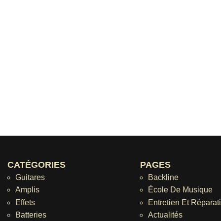
CATÉGORIES
PAGES
Guitares
Backline
Amplis
École De Musique
Effets
Entretien Et Réparat
Batteries
Actualités