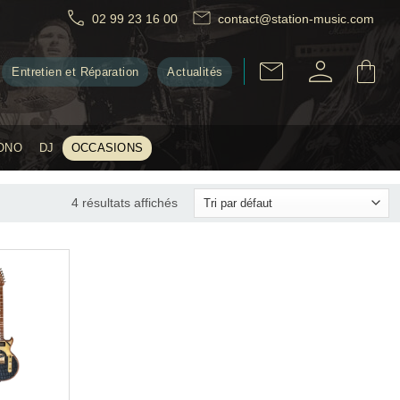
02 99 23 16 00
contact@station-music.com
Entretien et Réparation
Actualités
ONO
DJ
OCCASIONS
4 résultats affichés