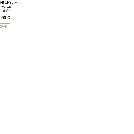
oft SP90 –
 Fortus
ure #1
9,00
€
tock