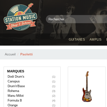
Passer
au
contenu
Recherche
pour :
GUITARES
AMPLIS
Accueil
/
Paoletti
MARQUES
Dodi Drum's
(1)
Canopus
(1)
Drum'n'Base
(1)
Rohema
(3)
Manu Millot
(2)
Formula B
(4)
Orange
(1)