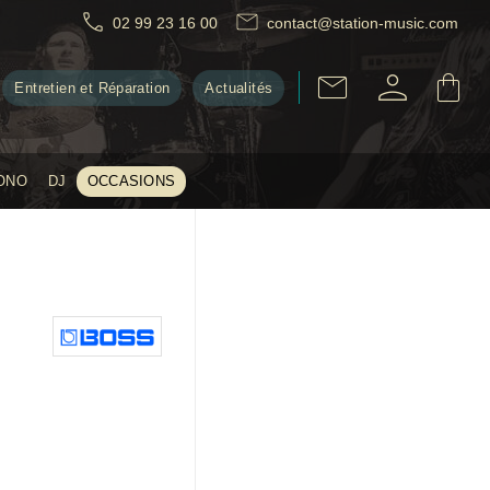
02 99 23 16 00
contact@station-music.com
Entretien et Réparation
Actualités
ONO
DJ
OCCASIONS