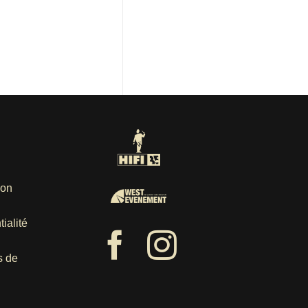
ion
ialité
s de