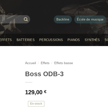
Backline
École de musique
EFFETS
BATTERIES
PERCUSSIONS
PIANOS
SYNTHÉS
S
Accueil
/
Effets
/
Effets basse
Boss ODB-3
129,00
€
En stock