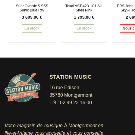
Suhr Classic S SSS
Tokai AST-423-101 SH
PRS John M
Sonic Blue RW
Shell Pink
Sky – Ho
3 699,00
€
1 799,00
€
2 66
En stock
En stock
Nous c
STATION MUSIC
16 rue Edison
35760 Montgermont
Tél :
02 99 23 16 00
Votre magasin de musique à Montgermont en
Ille-et-Vilaine vous accueille et vous conseille