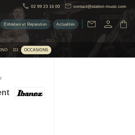
02 99 23 16 00
contact@station-music.com
Entretien et Réparation
Actualités
ONO
DJ
OCCASIONS
T
ent