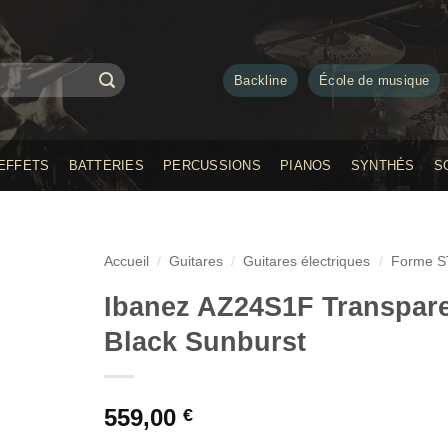
Backline
École de musique
EFFETS
BATTERIES
PERCUSSIONS
PIANOS
SYNTHÉS
S
Accueil
/
Guitares
/
Guitares électriques
/
Forme S
Ibanez AZ24S1F Transpar
Black Sunburst
559,00
€