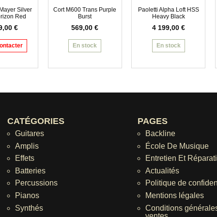
ayer Silver
Cort M600 Trans Purple
Paoletti Alpha Loft HSS
rizon Red
Burst
Heavy Black
9,00
€
569,00
€
4 199,00
€
ontacter
En stock
En stock
CATÉGORIES
PAGES
Guitares
Backline
Amplis
École De Musique
Effets
Entretien Et Réparat
Batteries
Actualités
Percussions
Politique de confident
Pianos
Mentions légales
Synthés
Conditions générale
ventes