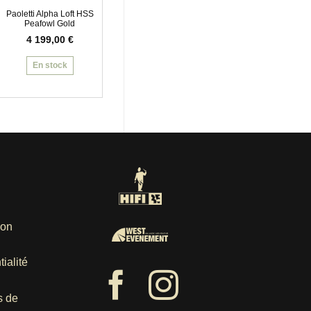
Paoletti Alpha Loft HSS
Peafowl Gold
4 199,00
€
En stock
ion
ialité
s de