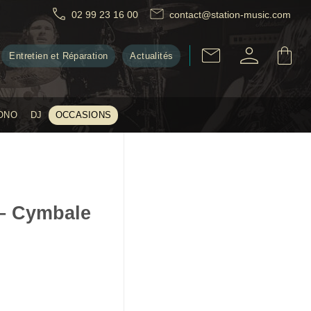
02 99 23 16 00
contact@station-music.com
Entretien et Réparation
Actualités
ONO
DJ
OCCASIONS
 – Cymbale