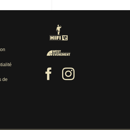
ion
ialité
s de