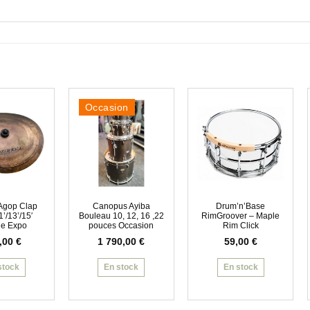
Occasion
 Agop Clap
Canopus Ayiba
Drum’n’Base
1’/13’/15′
Bouleau 10, 12, 16 ,22
RimGroover – Maple
e Expo
pouces Occasion
Rim Click
,00
€
1 790,00
€
59,00
€
stock
En stock
En stock