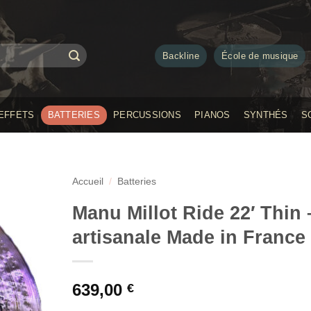
Backline
École de musique
EFFETS
BATTERIES
PERCUSSIONS
PIANOS
SYNTHÉS
S
Accueil
/
Batteries
Manu Millot Ride 22′ Thin
artisanale Made in France
639,00
€