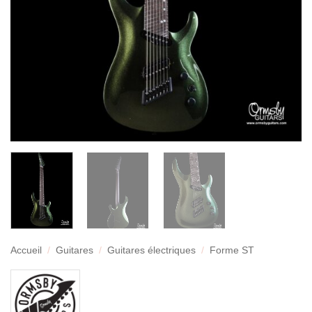
Accueil
/
Guitares
/
Guitares électriques
/
Forme ST