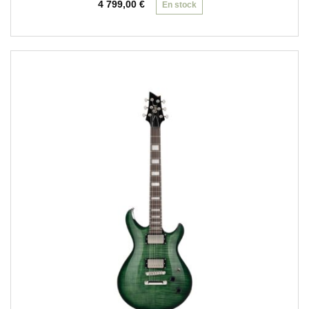
4 799,00
€
En stock