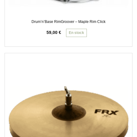
Drum’n’Base RimGroover – Maple Rim Click
59,00
€
En stock