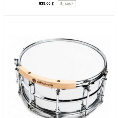
639,00
€
En stock