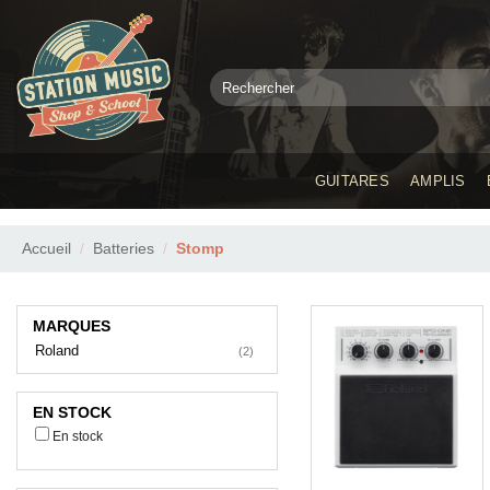
Passer
au
contenu
Recherche
pour :
GUITARES
AMPLIS
Accueil
/
Batteries
/
Stomp
MARQUES
Roland
(2)
EN STOCK
En stock