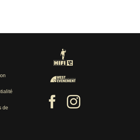
ion
ialité
s de