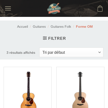
Passer
au
contenu
Accueil
/
Guitares
/
Guitares Folk
/
Forme OM
FILTRER
3 résultats affichés