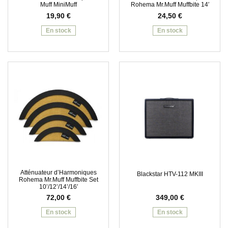
Muff MiniMuff
Rohema Mr.Muff Muffbite 14′
19,90
€
24,50
€
En stock
En stock
Atténuateur d’Harmoniques
Blackstar HTV-112 MKIII
Rohema Mr.Muff Muffbite Set
10’/12’/14’/16′
72,00
€
349,00
€
En stock
En stock