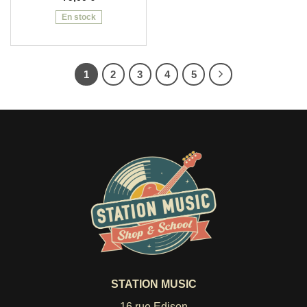
En stock
1
2
3
4
5
STATION MUSIC
16 rue Edison