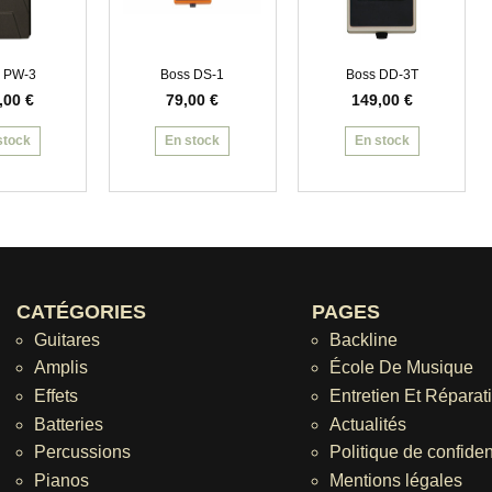
 PW-3
Boss DS-1
Boss DD-3T
,00
€
79,00
€
149,00
€
stock
En stock
En stock
CATÉGORIES
PAGES
Guitares
Backline
Amplis
École De Musique
Effets
Entretien Et Réparat
Batteries
Actualités
Percussions
Politique de confident
Pianos
Mentions légales