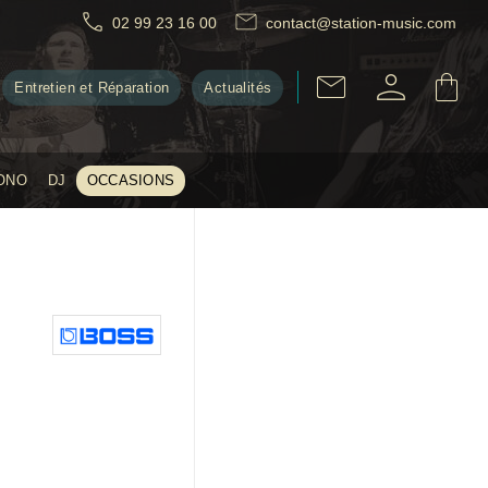
02 99 23 16 00
contact@station-music.com
Entretien et Réparation
Actualités
ONO
DJ
OCCASIONS