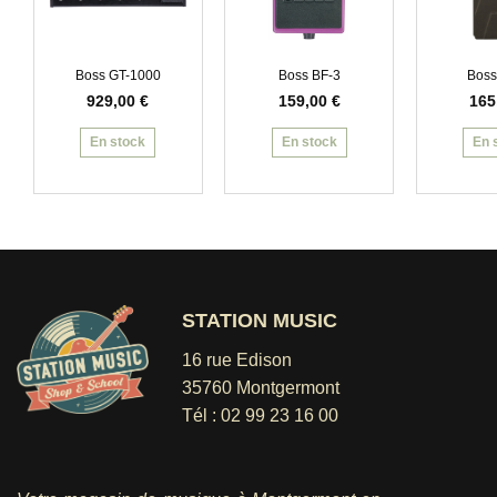
Boss GT-1000
Boss BF-3
Boss
929,00
€
159,00
€
165
En stock
En stock
En 
STATION MUSIC
16 rue Edison
35760 Montgermont
Tél :
02 99 23 16 00