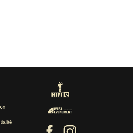
ion
ialité